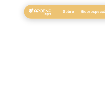
Sobre
Bioprospecç
Fale com a Apoena 
Entre em contato conosco e descubra como a biot