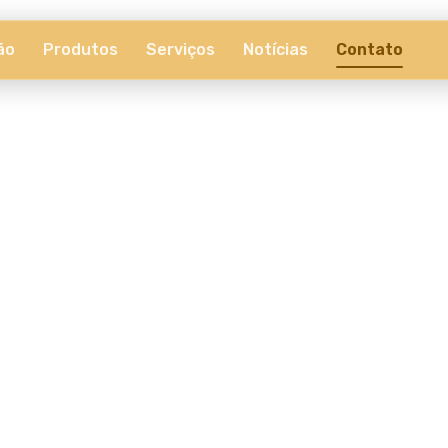
ão
Produtos
Serviços
Notícias
Contato
AGRO
ecnologia pode impulsionar o seu negócio