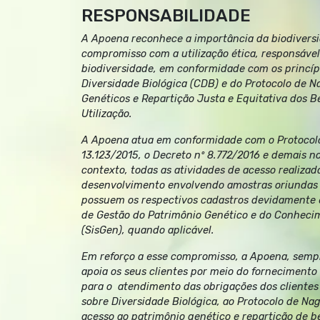
RESPONSABILIDADE
A Apoena reconhece a importância da biodiversid
compromisso com a utilização ética, responsável
biodiversidade, em conformidade com os princí
Diversidade Biológica (CDB) e do Protocolo de N
Genéticos e Repartição Justa e Equitativa dos B
Utilização.
A Apoena atua em conformidade com o Protocolo 
13.123/2015, o Decreto nº 8.772/2016 e demais n
contexto, todas as atividades de acesso realizad
desenvolvimento envolvendo amostras oriundas d
possuem os respectivos cadastros devidamente 
de Gestão do Patrimônio Genético e do Conhecim
(SisGen), quando aplicável.
Em reforço a esse compromisso, a Apoena, sempr
apoia os seus clientes por meio do fornecimento
para o atendimento das obrigações dos clientes
sobre Diversidade Biológica, ao Protocolo de Nago
acesso ao patrimônio genético e repartição de b