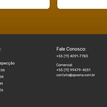
:
Fale Conosco:
+55 (11) 4091-7783
ospecção
Comercial:
tos
+55 (11) 99479-4551
contato@apoena.com.br
os
as
to