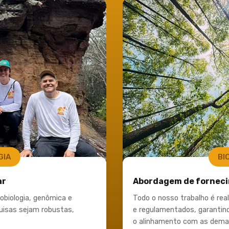
GIA
BI
ar
Abordagem de forneci
biologia, genômica e
Todo o nosso trabalho é re
uisas sejam robustas,
e regulamentados, garantind
o alinhamento com as deman