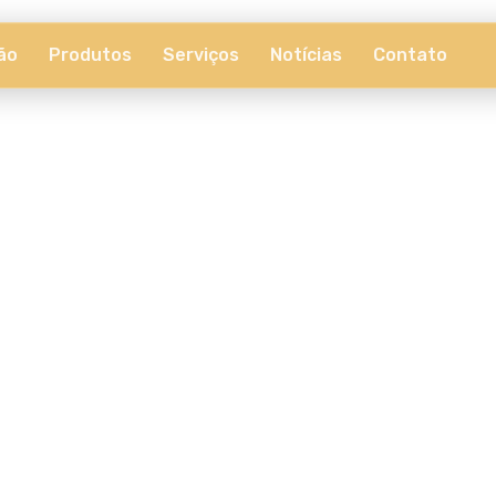
ão
Produtos
Serviços
Notícias
Contato
onectadas​
 o Agronegócio da Apoena Biotech​