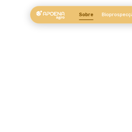
Sobre
Bioprospecç
Natureza e ciência c
Conheça a Apoena Agro, a marca de Soluções para