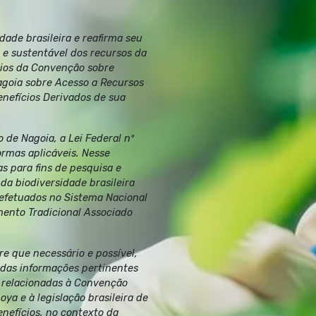
ade brasileira e reafirma seu
 e sustentável dos recursos da
pios da Convenção sobre
agoia sobre Acesso a Recursos
enefícios Derivados de sua
de Nagoia, a Lei Federal nº
ormas aplicáveis. Nesse
as para fins de pesquisa e
a biodiversidade brasileira
efetuados no Sistema Nacional
ento Tradicional Associado
e que necessário e possível,
 das informações pertinentes
 relacionadas à Convenção
ya e à legislação brasileira de
enefícios, no contexto da